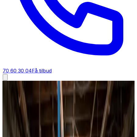
70 60 30 04
Få tilbud
Ventilationsrens i
Vejle
Ventilationsrens i
Vejle
Ventilationsrens i Vejle for boliger, boligforeninger og
erhverv. Vi gennemgår anlægget, renser kanaler og
aggregat til bunds og indregulerer luftmængderne, så du
mærker forskellen med det samme.