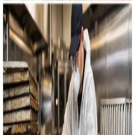
Restaurant & køkken
Rensning af emhætter, fedtkanaler og
udsugningssystemer til restauranter og storkøkkener i
Vejle.