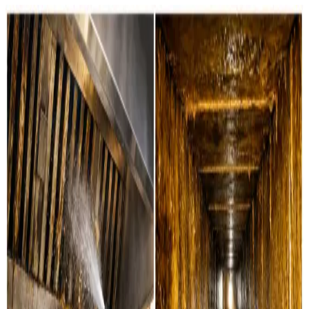
Det renser vi for dig i Vejle
Boligventilation
Grundig rensning af ventilationskanaler, ventiler og
aggregater i private boliger i Vejle. Vi servicerer alle
mærker.
Læs mere