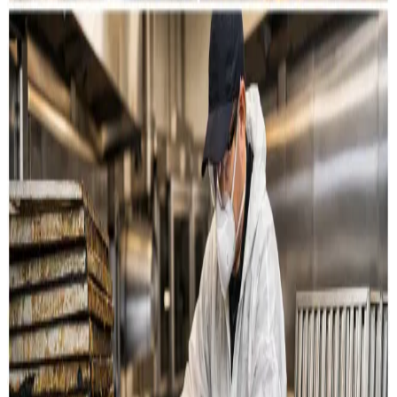
Restaurant & køkken
Rensning af emhætter, fedtkanaler og
udsugningssystemer til restauranter og storkøkkener i
Veflinge.