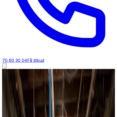
70 60 30 04
Få tilbud
Ventilationsrens i
Veflinge
Ventilationsrens i
Veflinge
Ventilationsrens i Veflinge for boliger, boligforeninger og
erhverv. Vi gennemgår anlægget, renser kanaler og
aggregat til bunds og indregulerer luftmængderne, så du
mærker forskellen med det samme.