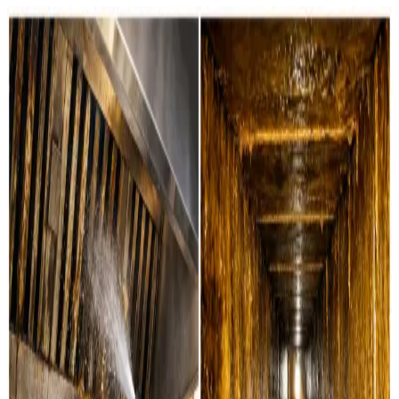
Det renser vi for dig i Veflinge
Boligventilation
Grundig rensning af ventilationskanaler, ventiler og
aggregater i private boliger i Veflinge. Vi servicerer alle
mærker.
Læs mere