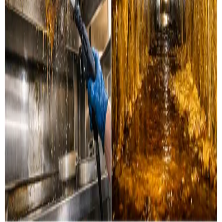
Industri & erhverv
Professionel rensning af industrielle ventilationssystemer
og erhvervsanlæg i Veflinge og omegn.
Læs mere