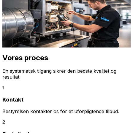
Med en fast serviceaftale sikrer I at ventilationsanlægget
altid er i top. Vi kommer ud på aftalte tidspunkter, typisk
hvert 2.-3. år, og udfører en komplet rensning af hele
systemet. Det giver tryghed for bestyrelsen og sundt
indeklima for beboerne.
Indhent tilbud
Ring
70 60 30 04
Vores proces
En systematisk tilgang sikrer den bedste kvalitet og
resultat.
1
Kontakt
Bestyrelsen kontakter os for et uforpligtende tilbud.
2