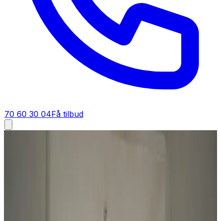
70 60 30 04
Få tilbud
Ventilationsrens til boligforeninger
Ventilationsrens til boligforeninger
Sundt indeklima og tryg drift for alle beboere. Vi har stor
erfaring med ventilationsrens i boligforeninger og
tilbyder konkurrencedygtige priser for store opgaver.