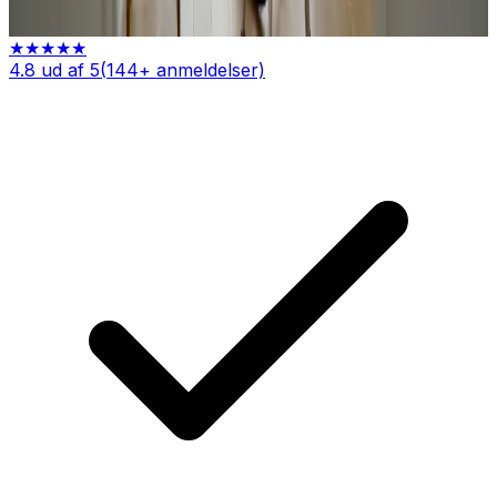
Individuel dokumentation per lejlighed
Indhent tilbud
Ring
70 60 30 04
★★★★★
4.8
ud af 5
(
144
+ anmeldelser)