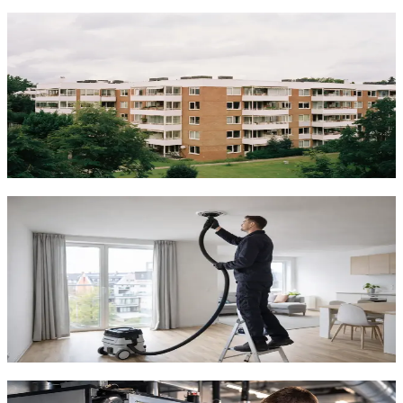
Stordriftsfordele for boligforeninger
Ved rensning af ventilationsanlæg i boligforeninger
tilbyder vi attraktive stordriftspriser. Jo flere lejligheder,
jo mere fordelagtig bliver prisen per enhed. Vi
koordinerer arbejdet effektivt, så beboerne oplever
minimal forstyrrelse.
Indhent tilbud
Ring
70 60 30 04
Komplet løsning fra A til Z
Vi håndterer hele processen – fra indledende inspektion
og tilbudgivning til selve rensningen og den afsluttende
rapport. Vi koordinerer med bestyrelsen og sørger for
varsling af beboerne. Alt dokumenteres grundigt med
før- og efter-billeder for hver lejlighed.
Indhent tilbud
Ring
70 60 30 04
Serviceaftaler for boligforeninger