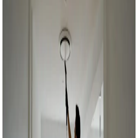
Konkurrencedygtige stordriftspriser