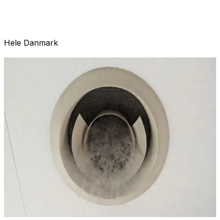
Hele Danmark
Oplever du disse problemer?
Ventilationsanlæg i boligforeninger kræver regelmæssig
vedligeholdelse for at sikre sundt indeklima for alle
beboere. Med mange lejligheder tilsluttet samme system
er det vigtigt at hele anlægget renses og vedligeholdes
professionelt. Vi tilbyder skræddersyede løsninger til
boligforeninger i hele Danmark.
!
Klager fra beboere over dårlig luft
!
Dårlig luftkvalitet i lejligheder
!
Forsikringskrav om vedligeholdelse
!
Støvproblemer i fællesarealer
!
Øget energiforbrug i ejendommen
!
Manglende vedligeholdelsesdokumentation
Indhent tilbud
Ring
70 60 30 04