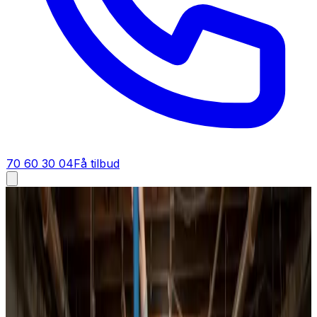
70 60 30 04
Få tilbud
Ventilationsrens i
Aalborg
Ventilationsrens i
Aalborg
Ventilationsrens i Aalborg for boliger, boligforeninger og
erhverv. Vi gennemgår anlægget, renser kanaler og
aggregat til bunds og indregulerer luftmængderne, så du
mærker forskellen med det samme.