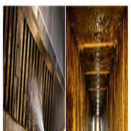
Sådan renser vi din ventilation i
Aalborg
Boligventilation
Grundig rensning af ventilationskanaler, ventiler og
aggregater i private boliger i Aalborg. Vi servicerer alle
mærker.
Læs mere