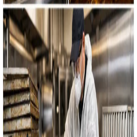
Restaurant & køkken
Rensning af emhætter, fedtkanaler og
udsugningssystemer til restauranter og storkøkkener i
Aalborg.