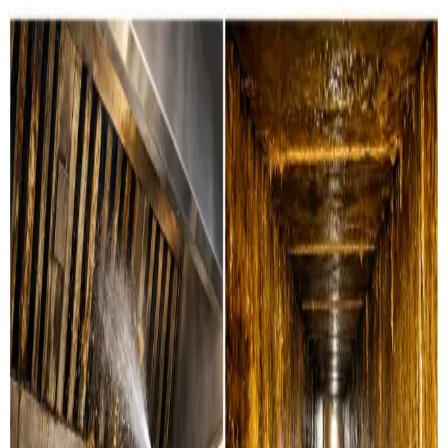
Ventilationsrens i Tarm — for alle
typer anlæg
Boligventilation
Grundig rensning af ventilationskanaler, ventiler og
aggregater i private boliger i Tarm. Vi servicerer alle
mærker.
Læs mere