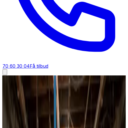
70 60 30 04
Få tilbud
Ventilationsrens i
Tarm
Ventilationsrens i
Tarm
Ren luft starter med rene kanaler. I Tarm fjerner vi støv,
pollen, fedt og skimmelsporer fra hele dit
ventilationssystem, så indeklimaet bliver sundere og
energiforbruget falder.