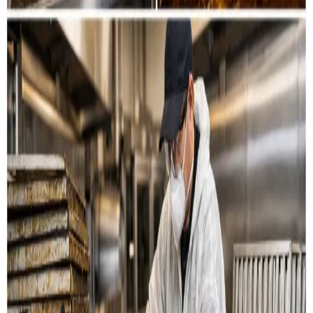
Restaurant & køkken
Rensning af emhætter, fedtkanaler og
udsugningssystemer til restauranter og storkøkkener i
Tarm.