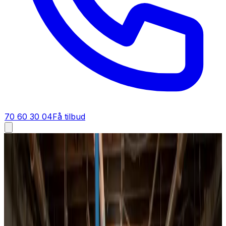
70 60 30 04
Få tilbud
Ventilationsrens i
Otterup
Ventilationsrens i
Otterup
Få renset ventilationen i Otterup af specialister. Vi
arbejder med roterende børster, kompressor og
undertryk, så snavset opsamles direkte — uden
støvgener for dig eller beboerne.