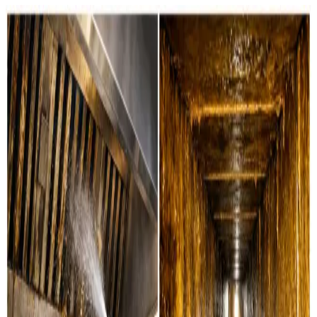
Ventilationsrens i Otterup — for alle
typer anlæg
Boligventilation
Grundig rensning af ventilationskanaler, ventiler og
aggregater i private boliger i Otterup. Vi servicerer alle
mærker.
Læs mere