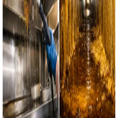
Industri & erhverv
Professionel rensning af industrielle ventilationssystemer
og erhvervsanlæg i Otterup og omegn.
Læs mere