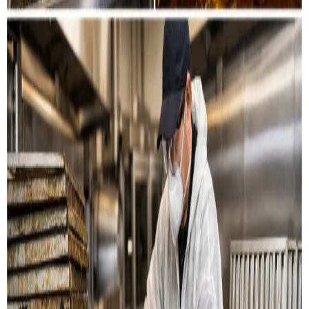
Restaurant & køkken
Rensning af emhætter, fedtkanaler og
udsugningssystemer til restauranter og storkøkkener i
Otterup.