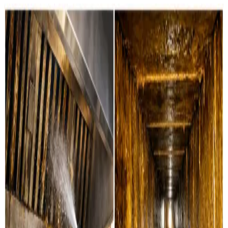
Vores rens-ydelser i Ikast
Boligventilation
Grundig rensning af ventilationskanaler, ventiler og
aggregater i private boliger i Ikast. Vi servicerer alle
mærker.
Læs mere