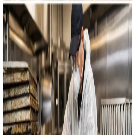
Restaurant & køkken
Rensning af emhætter, fedtkanaler og
udsugningssystemer til restauranter og storkøkkener i
Ikast.