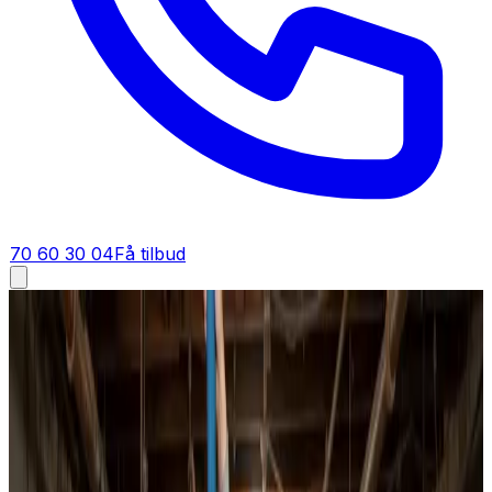
70 60 30 04
Få tilbud
Ventilationsrens i
Ikast
Ventilationsrens i
Ikast
Ren luft starter med rene kanaler. I Ikast fjerner vi støv,
pollen, fedt og skimmelsporer fra hele dit
ventilationssystem, så indeklimaet bliver sundere og
energiforbruget falder.