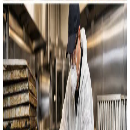
Restaurant & køkken
Rensning af emhætter, fedtkanaler og
udsugningssystemer til restauranter og storkøkkener i
Grenaa.