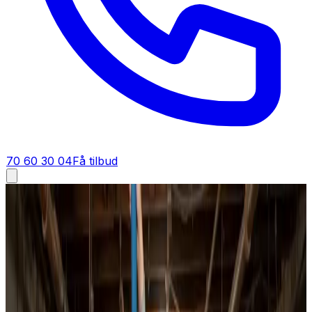
70 60 30 04
Få tilbud
Ventilationsrens i
Grenaa
Ventilationsrens i
Grenaa
Vi renser ventilationsanlæg fra bund til top i Grenaa.
Tilstoppede kanaler, snavsede ventiler og fyldte filtre
fjernes grundigt, så du får frisk, filtreret luft og et anlæg,
der yder optimalt igen.