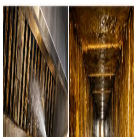
Det renser vi for dig i Grenaa
Boligventilation
Grundig rensning af ventilationskanaler, ventiler og
aggregater i private boliger i Grenaa. Vi servicerer alle
mærker.
Læs mere