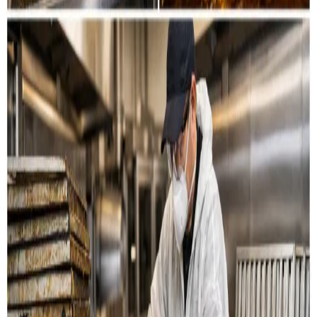
Restaurant & køkken
Rensning af emhætter, fedtkanaler og
udsugningssystemer til restauranter og storkøkkener i
Silkeborg.