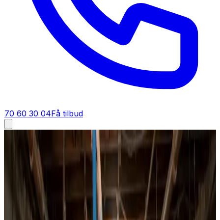
70 60 30 04
Få tilbud
Ventilationsrens i
Silkeborg
Ventilationsrens i
Silkeborg
Vi er specialister i ventilationsrens og dækker Silkeborg
og hele omegnen. Uanset om det er en privat bolig, en
hel boligforening eller et storkøkken, renser vi anlægget
til fast pris og leverer rapport på arbejdet.