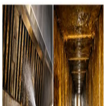
Sådan renser vi din ventilation i
Silkeborg
Boligventilation
Grundig rensning af ventilationskanaler, ventiler og
aggregater i private boliger i Silkeborg. Vi servicerer alle
mærker.
Læs mere