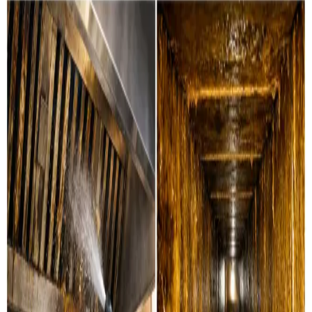
Vores rens-ydelser i Ry
Boligventilation
Grundig rensning af ventilationskanaler, ventiler og
aggregater i private boliger i Ry. Vi servicerer alle
mærker.
Læs mere