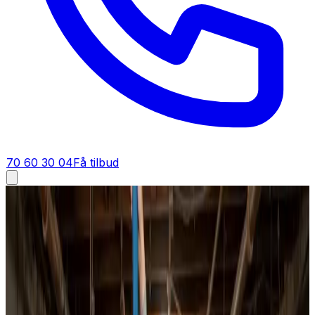
70 60 30 04
Få tilbud
Ventilationsrens i
Ry
Ventilationsrens i
Ry
Få renset ventilationen i Ry af specialister. Vi arbejder
med roterende børster, kompressor og undertryk, så
snavset opsamles direkte — uden støvgener for dig eller
beboerne.