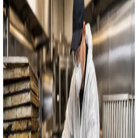
Restaurant & køkken
Rensning af emhætter, fedtkanaler og
udsugningssystemer til restauranter og storkøkkener i
Ry.
Læs mere