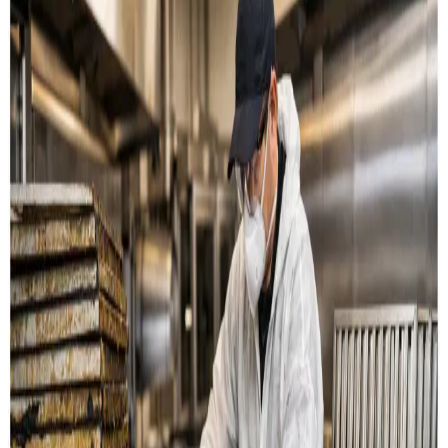
Restaurant & køkken
Rensning af emhætter, fedtkanaler og
udsugningssystemer til restauranter og storkøkkener i
Ribe.
Læs mere