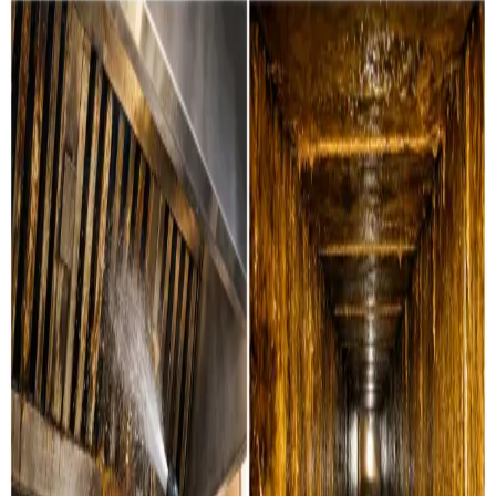
Det renser vi for dig i Ribe
Boligventilation
Grundig rensning af ventilationskanaler, ventiler og
aggregater i private boliger i Ribe. Vi servicerer alle
mærker.
Læs mere