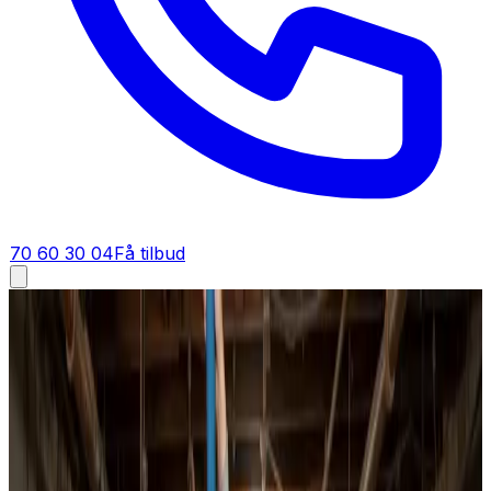
70 60 30 04
Få tilbud
Ventilationsrens i
Ribe
Ventilationsrens i
Ribe
Ventilationsrens i Ribe for boliger, boligforeninger og
erhverv. Vi gennemgår anlægget, renser kanaler og
aggregat til bunds og indregulerer luftmængderne, så du
mærker forskellen med det samme.