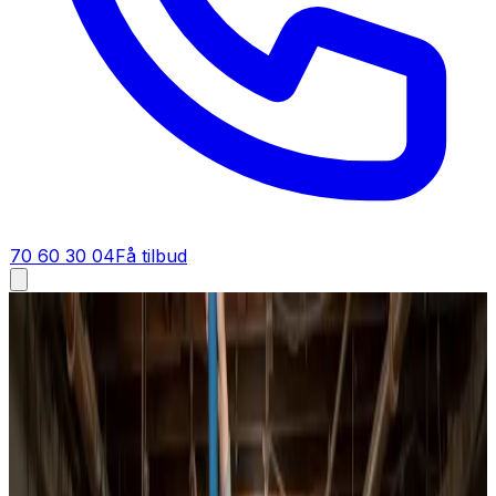
70 60 30 04
Få tilbud
Ventilationsrens i
Middelfart
Ventilationsrens i
Middelfart
Vi renser ventilationsanlæg fra bund til top i Middelfart.
Tilstoppede kanaler, snavsede ventiler og fyldte filtre
fjernes grundigt, så du får frisk, filtreret luft og et anlæg,
der yder optimalt igen.