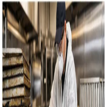
Restaurant & køkken
Rensning af emhætter, fedtkanaler og
udsugningssystemer til restauranter og storkøkkener i
Middelfart.