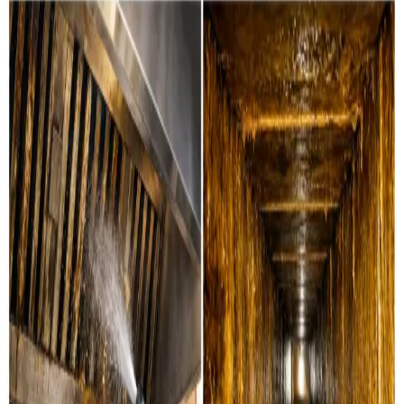
Sådan renser vi din ventilation i
Middelfart
Boligventilation
Grundig rensning af ventilationskanaler, ventiler og
aggregater i private boliger i Middelfart. Vi servicerer alle
mærker.
Læs mere