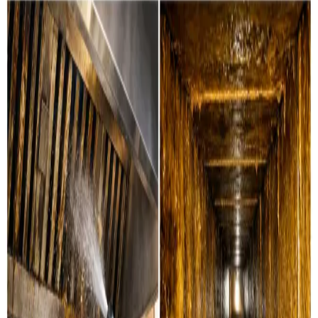
Ventilationsrens i Jægerspris — for
alle typer anlæg
Boligventilation
Grundig rensning af ventilationskanaler, ventiler og
aggregater i private boliger i Jægerspris. Vi servicerer
alle mærker.
Læs mere