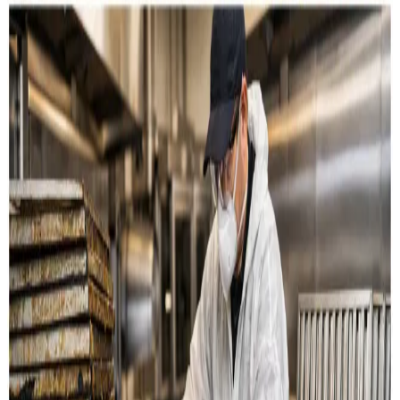
Restaurant & køkken
Rensning af emhætter, fedtkanaler og
udsugningssystemer til restauranter og storkøkkener i
Jægerspris.