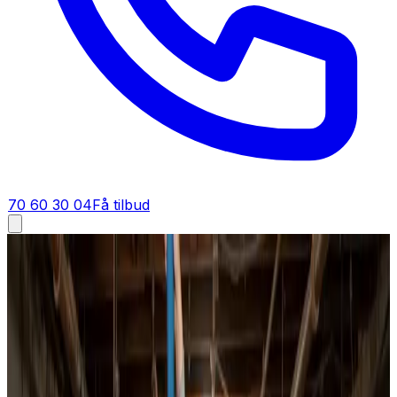
70 60 30 04
Få tilbud
Ventilationsrens i
Jægerspris
Ventilationsrens i
Jægerspris
Trænger dit ventilationsanlæg i Jægerspris til en grundig
rens? Vi renser kanaler, ventiler og aggregat for private,
boligforeninger og erhverv — med specialudstyr, fast
pris og fuld dokumentation.