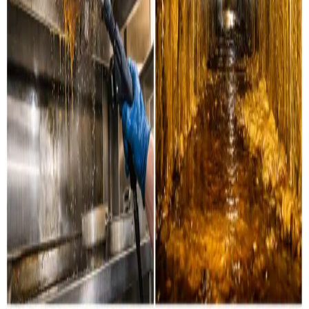
Industri & erhverv
Professionel rensning af industrielle ventilationssystemer
og erhvervsanlæg i Jægerspris og omegn.
Læs mere