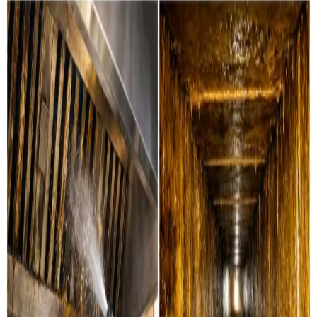
Sådan renser vi din ventilation i
Herning
Boligventilation
Grundig rensning af ventilationskanaler, ventiler og
aggregater i private boliger i Herning. Vi servicerer alle
mærker.
Læs mere