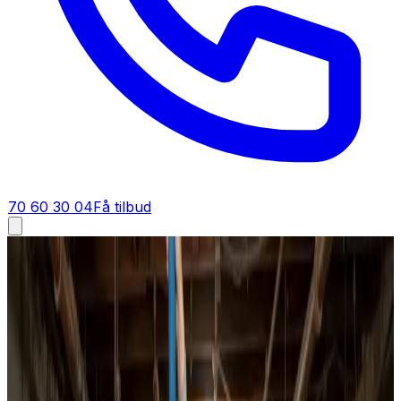
70 60 30 04
Få tilbud
Ventilationsrens i
Herning
Ventilationsrens i
Herning
Trænger dit ventilationsanlæg i Herning til en grundig
rens? Vi renser kanaler, ventiler og aggregat for private,
boligforeninger og erhverv — med specialudstyr, fast
pris og fuld dokumentation.