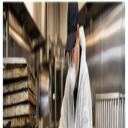
Restaurant & køkken
Rensning af emhætter, fedtkanaler og
udsugningssystemer til restauranter og storkøkkener i
Herning.