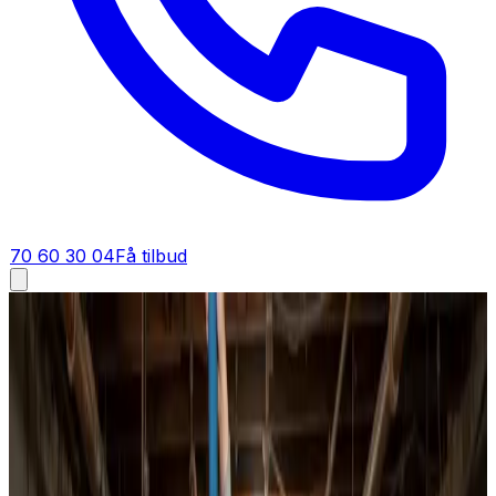
70 60 30 04
Få tilbud
Ventilationsrens i
Hanstholm
Ventilationsrens i
Hanstholm
Ventilationsrens i Hanstholm for boliger, boligforeninger
og erhverv. Vi gennemgår anlægget, renser kanaler og
aggregat til bunds og indregulerer luftmængderne, så du
mærker forskellen med det samme.