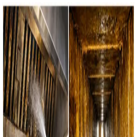
Hvad kan vi hjælpe dig med i
Hanstholm?
Boligventilation
Grundig rensning af ventilationskanaler, ventiler og
aggregater i private boliger i Hanstholm. Vi servicerer
alle mærker.
Læs mere