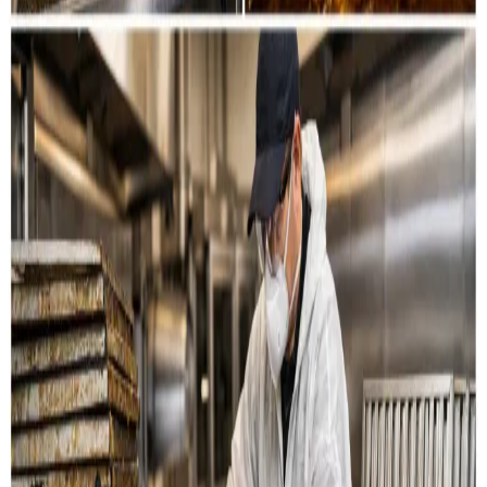
Restaurant & køkken
Rensning af emhætter, fedtkanaler og
udsugningssystemer til restauranter og storkøkkener i
Hanstholm.