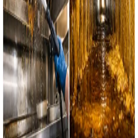
Industri & erhverv
Professionel rensning af industrielle ventilationssystemer
og erhvervsanlæg i Espergærde og omegn.
Læs mere