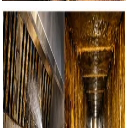
Vores rens-ydelser i Espergærde
Boligventilation
Grundig rensning af ventilationskanaler, ventiler og
aggregater i private boliger i Espergærde. Vi servicerer
alle mærker.
Læs mere