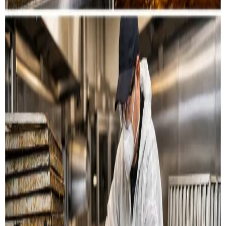
Restaurant & køkken
Rensning af emhætter, fedtkanaler og
udsugningssystemer til restauranter og storkøkkener i
Espergærde.