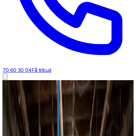
70 60 30 04
Få tilbud
Ventilationsrens i
Espergærde
Ventilationsrens i
Espergærde
Professionel rens af ventilationskanaler, ventiler og
aggregater til private boliger, boligforeninger,
restauranter og erhverv i Espergærde og omegn. Vi
opsamler alt støv og snavs med undertryk og
dokumenterer arbejdet med før- og efter-billeder.