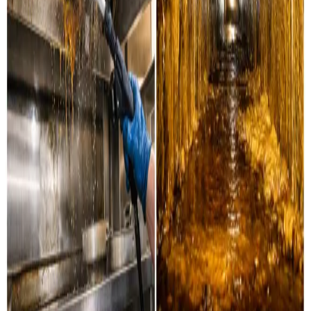
Industri & erhverv
Professionel rensning af industrielle ventilationssystemer
og erhvervsanlæg i Dianalund og omegn.
Læs mere