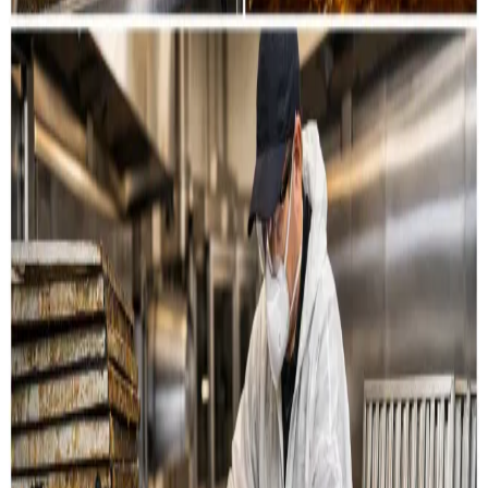
Restaurant & køkken
Rensning af emhætter, fedtkanaler og
udsugningssystemer til restauranter og storkøkkener i
Dianalund.