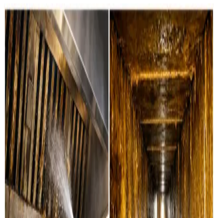
Ventilationsrens i Dianalund — for
alle typer anlæg
Boligventilation
Grundig rensning af ventilationskanaler, ventiler og
aggregater i private boliger i Dianalund. Vi servicerer alle
mærker.
Læs mere