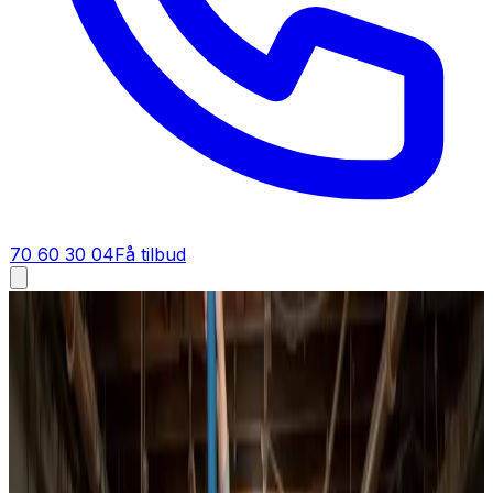
70 60 30 04
Få tilbud
Ventilationsrens i
Dianalund
Ventilationsrens i
Dianalund
Vi renser ventilationsanlæg fra bund til top i Dianalund.
Tilstoppede kanaler, snavsede ventiler og fyldte filtre
fjernes grundigt, så du får frisk, filtreret luft og et anlæg,
der yder optimalt igen.